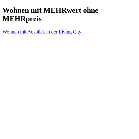
Wohnen mit MEHRwert ohne
MEHRpreis
Beitragsnavigation
Wohnen mit Ausblick in der Living City